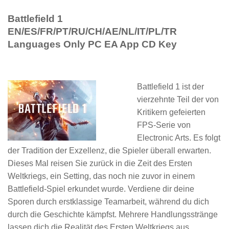
Battlefield 1
EN/ES/FR/PT/RU/CH/AE/NL/IT/PL/TR
Languages Only PC EA App CD Key
Battlefield 1 ist der
vierzehnte Teil der von
Kritikern gefeierten
FPS-Serie von
Electronic Arts. Es folgt
der Tradition der Exzellenz, die Spieler überall erwarten.
Dieses Mal reisen Sie zurück in die Zeit des Ersten
Weltkriegs, ein Setting, das noch nie zuvor in einem
Battlefield-Spiel erkundet wurde. Verdiene dir deine
Sporen durch erstklassige Teamarbeit, während du dich
durch die Geschichte kämpfst. Mehrere Handlungsstränge
lassen dich die Realität des Ersten Weltkriegs aus