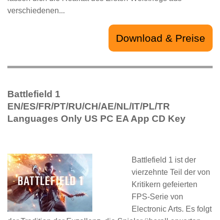
verschiedenen...
Download & Preise
Battlefield 1
EN/ES/FR/PT/RU/CH/AE/NL/IT/PL/TR
Languages Only US PC EA App CD Key
Battlefield 1 ist der
vierzehnte Teil der von
Kritikern gefeierten
FPS-Serie von
Electronic Arts. Es folgt