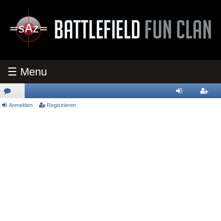
☰ Menu
oren
Anmelden
Registrieren
nmeld
egistri
en
eren