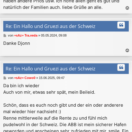
haben andere Prios usw. Ich hoffe allen geht es gut und
natürlich der Familien auch. liebe Grüße an alle.
a
c
h
Re: Ein Hallo und Gruezi aus der Schweiz
o
b
B
von
=sAz= Tra.veda
»
05.05.2024, 09:08
e
e
Danke Djonn
n
i
t
r
a
a
c
g
h
Re: Ein Hallo und Gruezi aus der Schweiz
o
b
B
von
=sAz= Cowo0
»
15.06.2025, 09:47
e
e
Da bin ich wieder
n
i
Auch von mir, etwas sehr spät, mein Beileid.
t
r
a
Schön, dass es euch noch gibt und der ein oder anderere
g
mal wieder hier nachsieht :)
Renne mittlerweile auf die Rente zu und fühl mich
pudelwohl in der Schweiz. Die ABB ist mein sicherer Hafen
geworden und anscheinen sehr zufrieden mit mir, smile. Ein