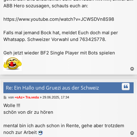
ABB Hero sozusagen, schauts euch an:
https://www.youtube.com/watch?v=JCWSDVn8S98
Falls mal jemand Bock hat, meldet Euch doch mal per
Whatsapp. Schweizer Vorwahl und 763425778.
Geh jetzt wieder BF2 Single Player mit Bots spielen
a
c
h
Re: Ein Hallo und Gruezi aus der Schweiz
o
b
B
von
=sAz= Tra.veda
»
29.06.2025, 17:34
e
e
Wolle !!!
n
i
schön von dir zu hören
t
r
a
mental bin ich auch schon in Rente, gehe aber trotzdem
g
noch zur Arbeit