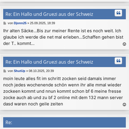
a
c
h
Re: Ein Hallo und Gruezi aus der Schweiz
o
b
B
von
Djonn25
»
25.09.2025, 18:39
e
e
Ihr alten Säcke...Bis zur meiner Rente ist es noch weit. Ich
n
i
glaube ich werde die net mal erleben...Schaffen gehen bist
t
r
der T.. kommt...
a
a
g
c
h
Re: Ein Hallo und Gruezi aus der Schweiz
o
b
B
von
ShutUp
»
08.10.2025, 20:39
e
e
moin leute alles fit im schritt zocken seid damals immer
n
i
noch jedes wochenende schön wenn ihr alle mmal wieder
t
r
zockeen kommt und nnun kommt schon bf 6 meine fresse
a
zocke auch ab und zu bf 2 online mit dem 132 mann server
g
dasd waren noch geile zeiten
a
c
h
Re:
o