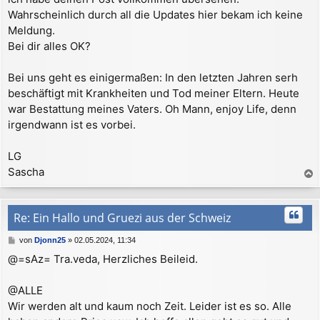
r
Wahrscheinlich durch all die Updates hier bekam ich keine
a
Meldung.
g
Bei dir alles OK?
Bei uns geht es einigermaßen: In den letzten Jahren serh
beschäftigt mit Krankheiten und Tod meiner Eltern. Heute
war Bestattung meines Vaters. Oh Mann, enjoy Life, denn
irgendwann ist es vorbei.
LG
Sascha
a
c
h
Re: Ein Hallo und Gruezi aus der Schweiz
o
b
B
von
Djonn25
»
02.05.2024, 11:34
e
e
@=sAz= Tra.veda, Herzliches Beileid.
n
i
t
r
@ALLE
a
Wir werden alt und kaum noch Zeit. Leider ist es so. Alle
g