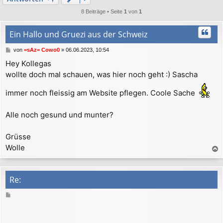
8 Beiträge • Seite
1
von
1
Ein Hallo und Gruezi aus der Schweiz
B
von
=sAz= Cowo0
»
06.06.2023, 10:54
e
Hey Kollegas
i
wollte doch mal schauen, was hier noch geht :) Sascha
t
r
a
immer noch fleissig am Website pflegen. Coole Sache
g
Alle noch gesund und munter?
Grüsse
Wolle
a
c
h
Re:
o
b
B
e
e
n
i
t