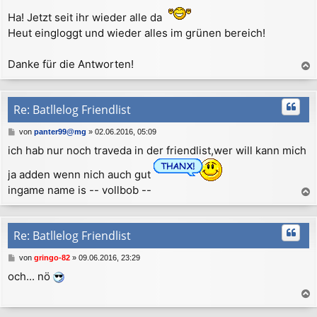
e
n
Ha! Jetzt seit ihr wieder alle da
i
t
Heut eingloggt und wieder alles im grünen bereich!
r
a
g
Danke für die Antworten!
a
c
h
Re: Batllelog Friendlist
o
b
B
von
panter99@mg
»
02.06.2016, 05:09
e
e
ich hab nur noch traveda in der friendlist,wer will kann mich
n
i
t
ja adden wenn nich auch gut
r
a
ingame name is -- vollbob --
g
a
c
h
Re: Batllelog Friendlist
o
b
B
von
gringo-82
»
09.06.2016, 23:29
e
e
och... nö
n
i
t
r
a
a