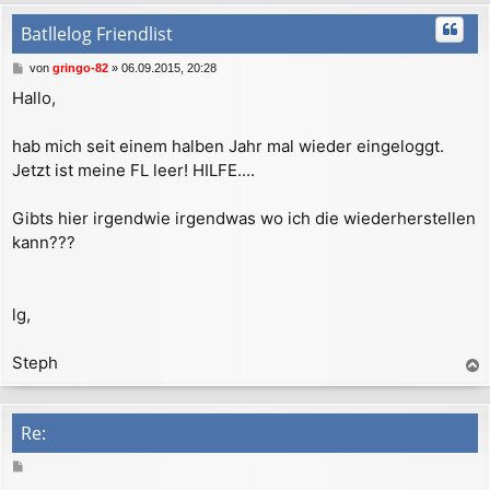
Batllelog Friendlist
B
von
gringo-82
»
06.09.2015, 20:28
e
Hallo,
i
t
r
hab mich seit einem halben Jahr mal wieder eingeloggt.
a
Jetzt ist meine FL leer! HILFE....
g
Gibts hier irgendwie irgendwas wo ich die wiederherstellen
kann???
lg,
Steph
a
c
h
Re:
o
b
B
e
e