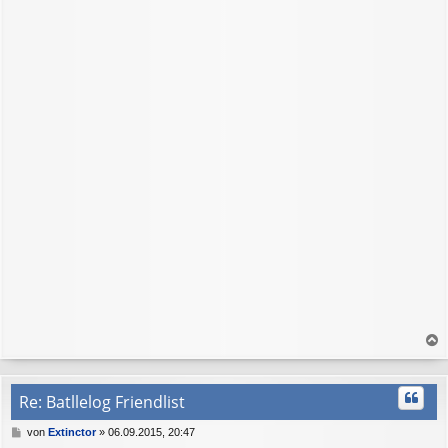
n
i
t
r
a
g
a
c
h
Re: Batllelog Friendlist
o
b
B
von
Extinctor
»
06.09.2015, 20:47
e
e