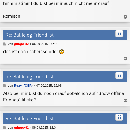
hmmm stimmt du bist bei mir auch nicht mehr drauf.
n
i
t
r
komisch
a
a
g
c
h
Re: Batllelog Friendlist
o
b
B
von
gringo-82
»
06.09.2015, 20:48
e
e
des ist doch scheisse oder
n
i
t
r
a
a
c
g
h
Re: Batllelog Friendlist
o
b
B
von
Roxy_{GER}
»
07.09.2015, 12:06
e
e
Also bei mir bist du noch drauf sobald ich auf "Show offline
n
i
Friends" klicke?
t
r
a
a
c
g
h
Re: Batllelog Friendlist
o
b
B
von
gringo-82
»
08.09.2015, 12:34
e