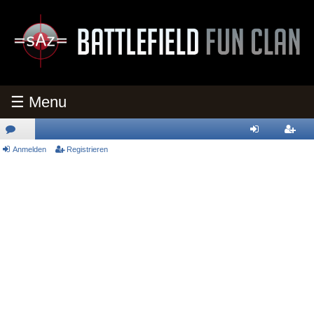
☰ Menu
oren
Anmelden
Registrieren
nmeld
egistri
en
eren