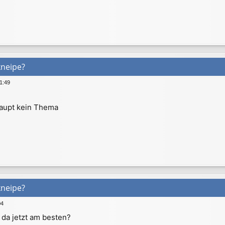
kneipe?
1:49
aupt kein Thema
kneipe?
04
da jetzt am besten?