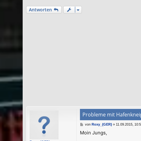
Antworten
Probleme mit Hafenknei
B
von
Roxy_{GER}
»
11.09.2015, 10:
e
Moin Jungs,
i
t