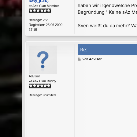
Roxy_{GER}
r
haben wir irgendwelche Pr
=sAz= Clan Member
a
Begründung " Keine sAz M
g
Beiträge:
258
Sven weißt du da mehr? Wa
Registriert:
25.06.2009,
17:15
Re:
B
von
Advisor
e
i
t
Advisor
r
=sAz= Clan Buddy
a
g
Beiträge:
unlimited