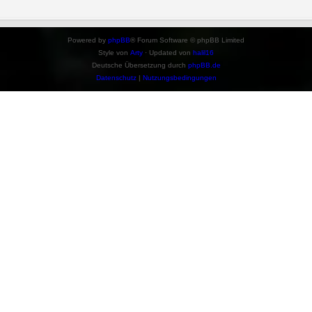
Powered by
phpBB
® Forum Software © phpBB Limited
Style von
Arty
· Updated von
halil16
Deutsche Übersetzung durch
phpBB.de
Datenschutz
|
Nutzungsbedingungen