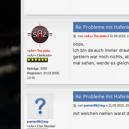
Re: Probleme mit Hafen
B
von
=sAz= Tra.veda
»
11.09.2015, 1
e
oops,
i
ich bin da auch immer drau
t
=sAz= Tra.veda
r
=sAz= Clanleader
gestern war noch nichts, a
a
mal sehen, werde es gleic
g
Beiträge:
2055
Registriert:
20.03.2008,
13:45
Re: Probleme mit Hafen
B
von
panter99@mg
»
11.09.2015, 20
e
mit welchen namen warst d
i
t
panter99@mg
r
=sAz= Clan Member
a