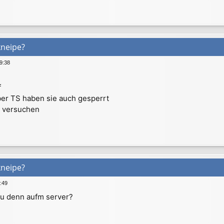
kneipe?
9:38
f
ber TS haben sie auch gesperrt
h versuchen
kneipe?
:49
u denn aufm server?