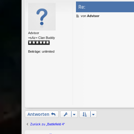
Re:
B
von
Advisor
e
i
t
Advisor
r
=sAz= Clan Buddy
a
g
Beiträge:
unlimited
Antworten
Zurück zu „Battlefield 4“