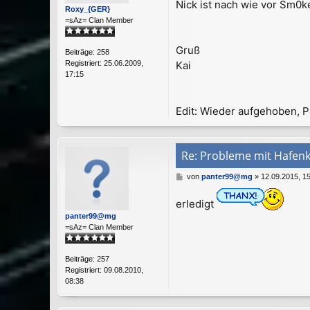
Nick ist nach wie vor Sm0k
t
Roxy_{GER}
r
=sAz= Clan Member
a
g
Gruß
Beiträge:
258
Kai
Registriert:
25.06.2009,
17:15
Edit: Wieder aufgehoben, P
Re: Probleme mit Hafen
B
von
panter99@mg
»
12.09.2015, 1
e
i
erledigt
t
panter99@mg
r
=sAz= Clan Member
a
g
Beiträge:
257
Registriert:
09.08.2010,
08:38