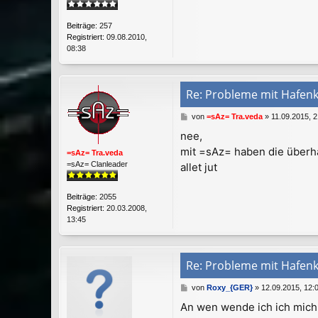
g
Beiträge:
257
Registriert:
09.08.2010,
08:38
Re: Probleme mit Hafen
B
von
=sAz= Tra.veda
»
11.09.2015, 2
e
nee,
i
mit =sAz= haben die überh
t
=sAz= Tra.veda
r
=sAz= Clanleader
allet jut
a
g
Beiträge:
2055
Registriert:
20.03.2008,
13:45
Re: Probleme mit Hafen
B
von
Roxy_{GER}
»
12.09.2015, 12:
e
An wen wende ich ich mich 
i