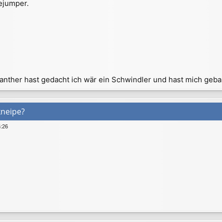
ejumper.
anther hast gedacht ich wär ein Schwindler und hast mich geb
kneipe?
5:26