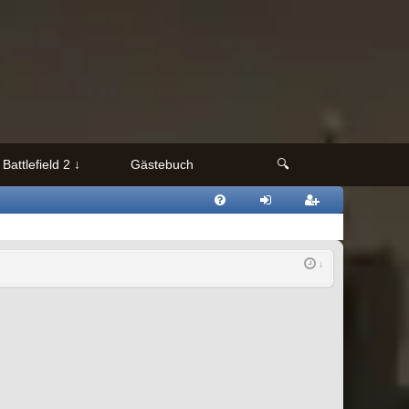
Battlefield 2
Gästebuch
🔍
FAQ
nmeld
egistri
en
eren