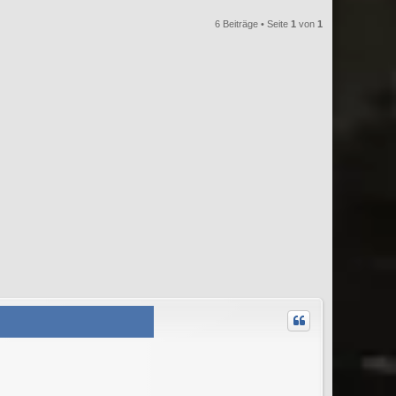
6 Beiträge • Seite
1
von
1