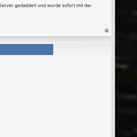
erver gedaddelt und wurde sofort mit der
N
a
c
h
o
b
e
n