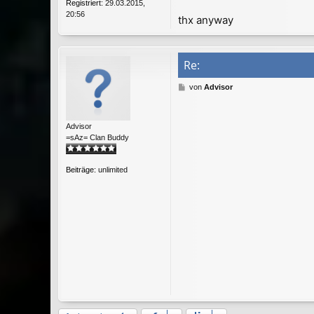
Registriert:
29.03.2015,
20:56
thx anyway
Re:
B
von
Advisor
e
i
t
Advisor
r
=sAz= Clan Buddy
a
g
Beiträge:
unlimited