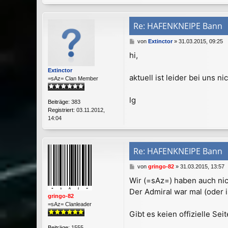
Re: HAFENKNEIPE Bann
B
von
Extinctor
»
31.03.2015, 09:25
e
hi,
i
t
Extinctor
r
aktuell ist leider bei uns n
=sAz= Clan Member
a
g
lg
Beiträge:
383
Registriert:
03.11.2012,
14:04
Re: HAFENKNEIPE Bann
B
von
gringo-82
»
31.03.2015, 13:57
e
Wir (=sAz=) haben auch nic
i
Der Admiral war mal (oder i
t
gringo-82
r
=sAz= Clanleader
a
Gibt es keien offizielle Se
g
Beiträge:
1555