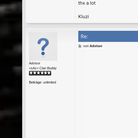
thx a lot
Kluzi
Re:
B
von
Advisor
e
i
t
Advisor
r
=sAz= Clan Buddy
a
g
Beiträge:
unlimited