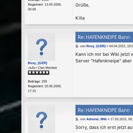
Grüße,
Registriert:
13.09.2008,
00:08
Killa
Re: HAFENKNEIPE Bann
B
von
Roxy_{GER}
»
04.04.2015, 18:
e
Kann ich mir bei Wiki jetzt 
i
Server "Hafenkneipe" aber l
t
Roxy_{GER}
r
=sAz= Clan Member
a
g
Beiträge:
258
Registriert:
25.06.2009,
17:15
Re: HAFENKNEIPE Bann
B
von
Admiral_Wiki
»
17.05.2015, 09
e
Sorry, dass ich erst jetzt 
i