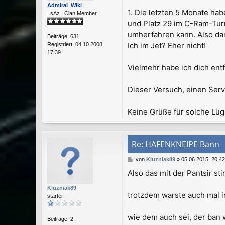
t
Admiral_Wiki
r
1. Die letzten 5 Monate hab
=sAz= Clan Member
a
und Platz 29 im C-Ram-Turm
g
umherfahren kann. Also dam
Beiträge:
631
Ich im Jet? Eher nicht!
Registriert:
04.10.2008,
17:39
Vielmehr habe ich dich entf
Dieser Versuch, einen Serve
Keine Grüße für solche Lü
Re: HAFENKNEIPE Bann
B
von
Kluzniak89
»
05.06.2015, 20:42
e
Also das mit der Pantsir sti
i
t
Kluzniak89
r
trotzdem warste auch mal i
starter
a
g
wie dem auch sei, der ban w
Beiträge:
2