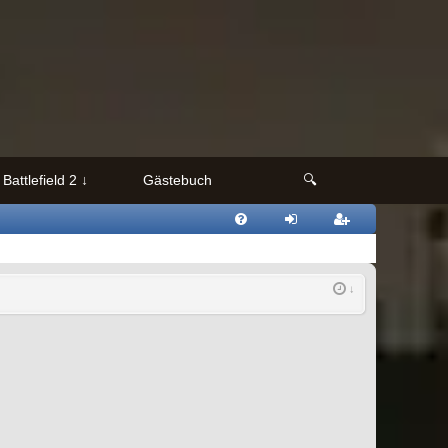
Battlefield 2
Gästebuch
🔍
FAQ
nmeld
egistri
en
eren