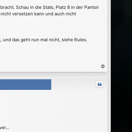
acht. Schau in die Stats, Platz 8 in der Pantsir
 nicht versetzen kann und auch nicht
, und das geht nun mal nicht, siehe Rules.
N
a
c
h
o
b
e
n
er...