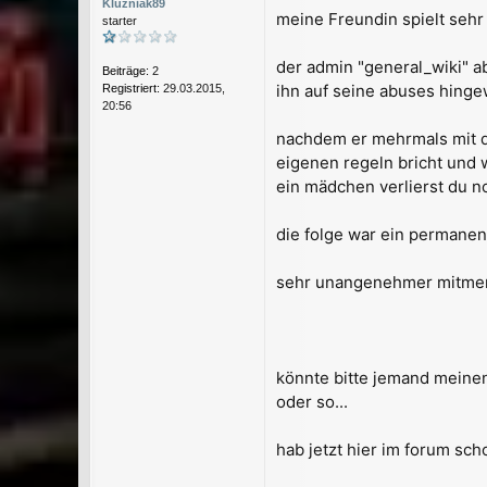
Kluzniak89
r
meine Freundin spielt sehr
starter
a
g
der admin "general_wiki" a
Beiträge:
2
ihn auf seine abuses hing
Registriert:
29.03.2015,
20:56
nachdem er mehrmals mit de
eigenen regeln bricht und w
ein mädchen verlierst du n
die folge war ein permanen
sehr unangenehmer mitmens
könnte bitte jemand meinen
oder so...
hab jetzt hier im forum sch