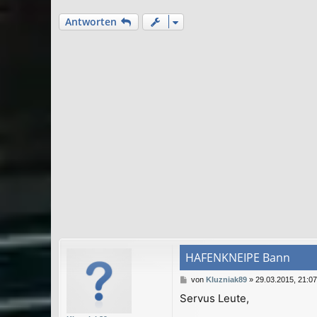
Antworten
HAFENKNEIPE Bann
B
von
Kluzniak89
»
29.03.2015, 21:07
e
Servus Leute,
i
t