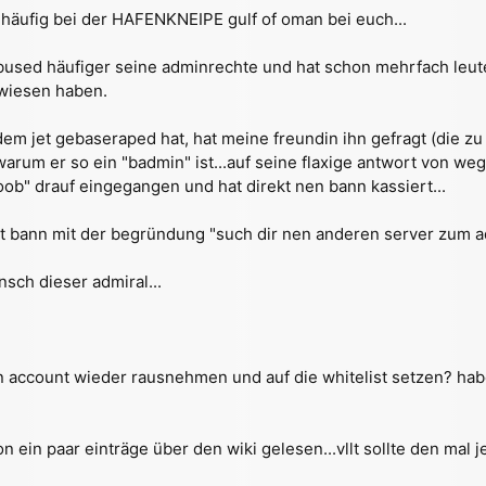
 häufig bei der HAFENKNEIPE gulf of oman bei euch...
bused häufiger seine adminrechte und hat schon mehrfach leute
ewiesen haben.
m jet gebaseraped hat, hat meine freundin ihn gefragt (die z
arum er so ein "badmin" ist...auf seine flaxige antwort von wege
oob" drauf eingegangen und hat direkt nen bann kassiert...
t bann mit der begründung "such dir nen anderen server zum ad
ch dieser admiral...
 account wieder rausnehmen und auf die whitelist setzen? hab
on ein paar einträge über den wiki gelesen...vllt sollte den ma