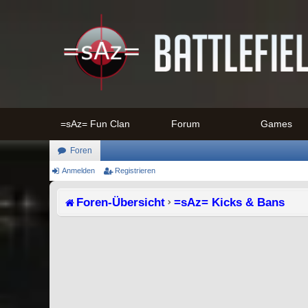
=sAz= Fun Clan
Forum
Games
Foren
Anmelden
Registrieren
Foren-Übersicht
=sAz= Kicks & Bans