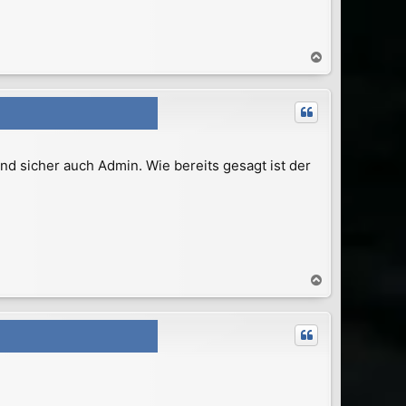
N
a
c
h
o
b
e
r und sicher auch Admin. Wie bereits gesagt ist der
n
N
a
c
h
o
b
e
n