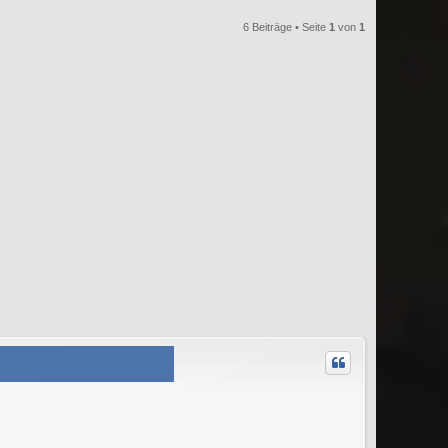
6 Beiträge • Seite
1
von
1