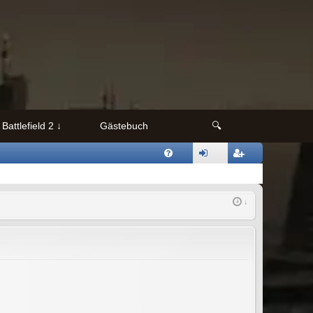
Battlefield 2
Gästebuch
🔍
FAQ
nmeld
egistri
en
eren