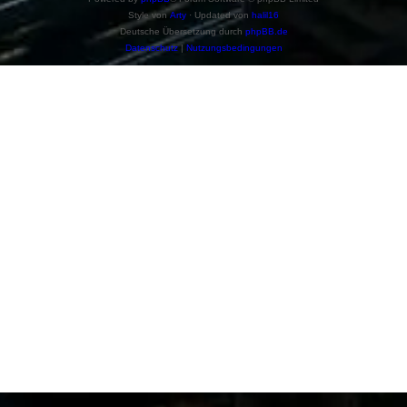
Style von
Arty
· Updated von
halil16
Deutsche Übersetzung durch
phpBB.de
Datenschutz
|
Nutzungsbedingungen