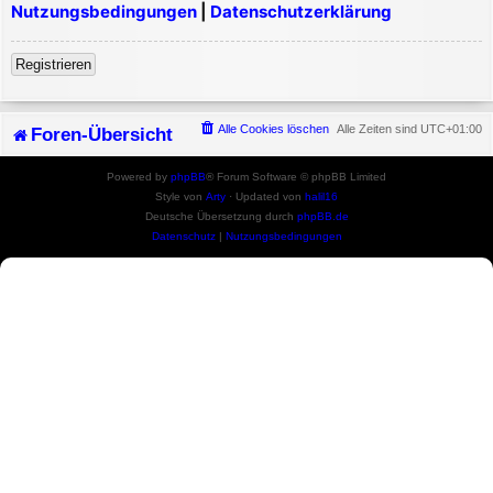
Nutzungsbedingungen
|
Datenschutzerklärung
Registrieren
Alle Cookies löschen
Alle Zeiten sind
UTC+01:00
Foren-Übersicht
Powered by
phpBB
® Forum Software © phpBB Limited
Style von
Arty
· Updated von
halil16
Deutsche Übersetzung durch
phpBB.de
Datenschutz
|
Nutzungsbedingungen