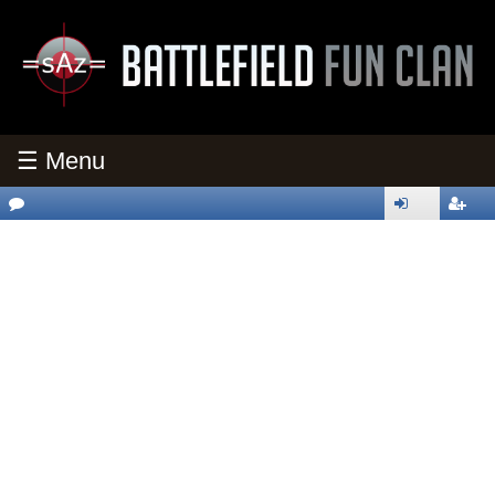
☰ Menu
oren
nmeld
egistri
en
eren