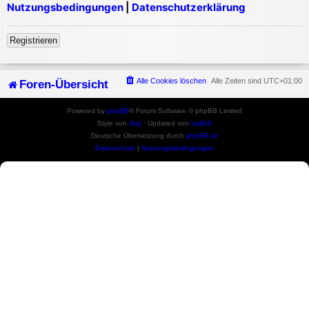
Nutzungsbedingungen
|
Datenschutzerklärung
Registrieren
Alle Cookies löschen
Alle Zeiten sind
UTC+01:00
Foren-Übersicht
Powered by
phpBB
® Forum Software © phpBB Limited
Style von
Arty
· Updated von
halil16
Deutsche Übersetzung durch
phpBB.de
Datenschutz
|
Nutzungsbedingungen