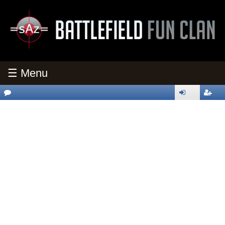
☰ Menu
oren
nmeld
egistri
en
eren