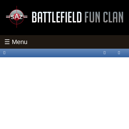
☰ Menu
oren
nmeld
egistri
en
eren