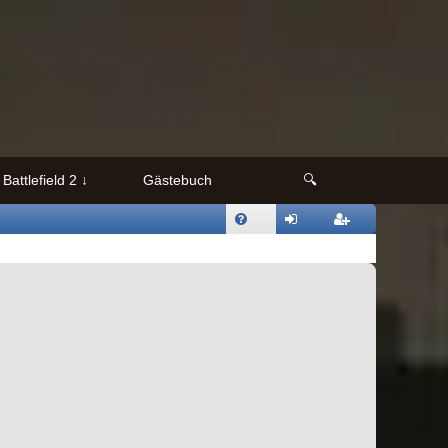
Battlefield 2
Gästebuch
🔍
FAQ
nmeld
egistri
en
eren