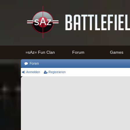
=sAz= Fun Clan
Forum
Games
Foren
Anmelden
Registrieren